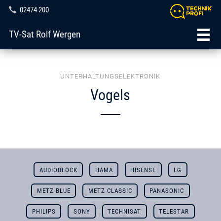
02474 200
TV-Sat Rolf Wergen
UNTERHALTUNGSELEKTRONIK
Vogels
AUDIOBLOCK
HAMA
HISENSE
LG
METZ BLUE
METZ CLASSIC
PANASONIC
PHILIPS
SONY
TECHNISAT
TELESTAR