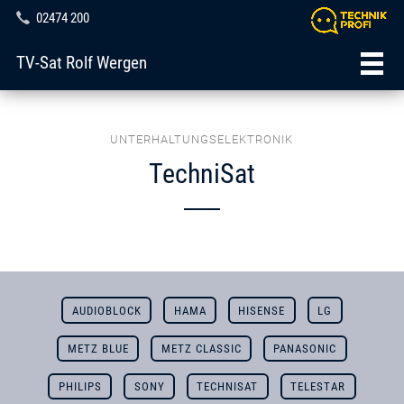
02474 200
TV-Sat Rolf Wergen
UNTERHALTUNGSELEKTRONIK
TechniSat
AUDIOBLOCK
HAMA
HISENSE
LG
METZ BLUE
METZ CLASSIC
PANASONIC
PHILIPS
SONY
TECHNISAT
TELESTAR